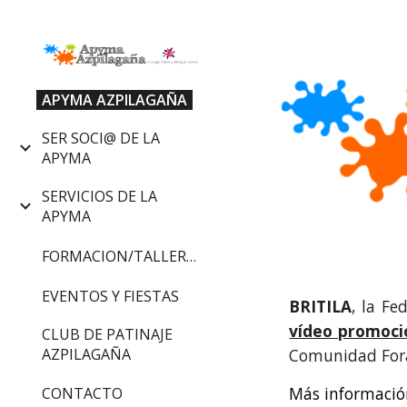
Sk
APYMA AZPILAGAÑA
SER SOCI@ DE LA
APYMA
SERVICIOS DE LA
APYMA
FORMACION/TALLERES
EVENTOS Y FIESTAS
BRITILA
, la F
vídeo promoci
CLUB DE PATINAJE
AZPILAGAÑA
Comunidad Fora
Más informació
CONTACTO