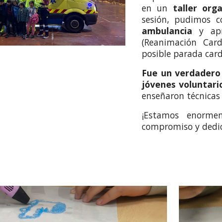
en un
taller org
sesión, pudimos 
ambulancia
y ap
(Reanimación Car
posible parada card
Fue un verdadero 
jóvenes voluntari
enseñaron técnicas
¡Estamos enorme
compromiso y dedic