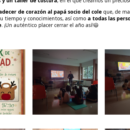
y un taller de costura
, en el que creamos un precio
decer de corazón al papá socio del cole
que, de man
u tiempo y conocimientos, así como
a todas las pers
e
.
¡Un auténtico placer cerrar el año así!😃