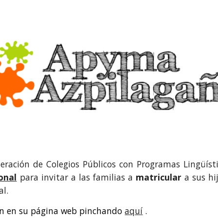
ip to main content
Skip to navigat
ederación de Colegios Públicos con Programas Lingüís
onal
para invitar a las familias a
matricular
a sus hij
l.
n en su página web pinchando
aquí
.